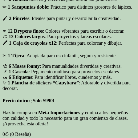
✏
1 Sacapuntas doble
: Práctico para distintos grosores de lápices.
🖌
2 Pinceles
: Ideales para pintar y desarrollar la creatividad.
✒
12 Drypens finos
: Colores vibrantes para escribir o decorar.
🎨
12 Colores largos
: Para proyectos y tareas escolares.
🖍
1 Caja de crayolas x12
: Perfectas para colorear y dibujar.
✂
1 Tijera
: Adaptada para uso infantil, segura y resistente.
🎨
6 Masas foamy
: Para manualidades divertidas y creativas.
📌
1 Cascola
: Pegamento multiuso para proyectos escolares.
🎫
6 Etiquetas
: Para identificar libros, cuadernos y más.
✨
1 Plancha de stickers “Capybara”
: Adorable y divertida para
decorar.
Precio único
: ¡Solo
$990
!
Haz tu compra en
Meta Importaciones
y equipa a los pequeños
con calidad y todo lo necesario para un gran comienzo de clases.
¡Aprovecha esta oferta!
0/5
(0 Reseña)