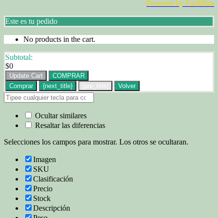
Powered by FacilPlan
Este es tu pedido
No products in the cart.
Subtotal:
$
0
Update Cart
COMPRAR
Comprar
{next_title}
{pre_title}
Volver
Ocultar similares
Resaltar las diferencias
Selecciones los campos para mostrar. Los otros se ocultaran.
Imagen
SKU
Clasificación
Precio
Stock
Descripción
Peso