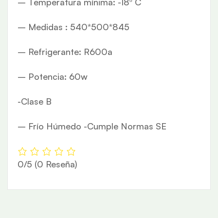
– Temperatura mínima: -18º C
– Medidas : 540*500*845
– Refrigerante: R600a
– Potencia: 60w
-Clase B
– Frío Húmedo -Cumple Normas SE
0/5
(0 Reseña)