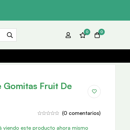
0
0
e Gomitas Fruit De
(0 comentarios)
á viendo este producto ahora mismo