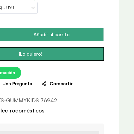
$) - UYU
Añadir al carrito
¡Lo quiero!
rmación
Una Pregunta
Compartir
KS-GUMMYKIDS 76942
Electrodomésticos