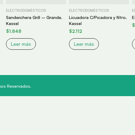
ELECTRODOMÉSTICOS
ELECTRODOMÉSTICOS
E
Sandwichera Grill – Grande.
Licuadora C/Picadora y filtro.
E
Kassel
Kassel
$
$
1.848
$
2.112
Leer más
Leer más
hos Reservados.