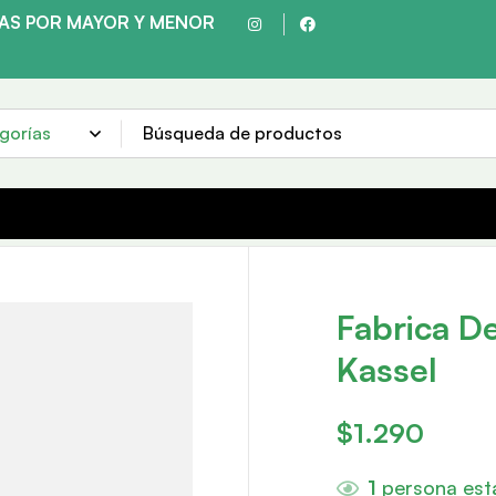
TAS POR MAYOR Y MENOR
HACEMOS ENVÍOS A TODO EL PAÍS
Fabrica D
Kassel
$
1.290
1
persona est