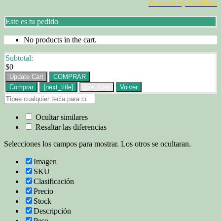
Powered by FacilPlan
Este es tu pedido
No products in the cart.
Subtotal:
$
0
Update Cart
COMPRAR
Comprar
{next_title}
{pre_title}
Volver
Ocultar similares
Resaltar las diferencias
Selecciones los campos para mostrar. Los otros se ocultaran.
Imagen
SKU
Clasificación
Precio
Stock
Descripción
Peso