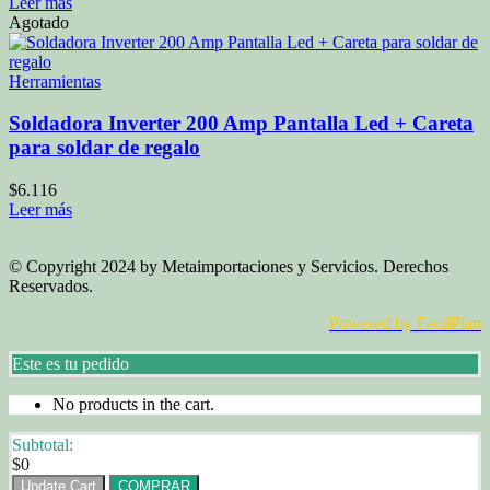
Leer más
Agotado
Herramientas
Soldadora Inverter 200 Amp Pantalla Led + Careta
para soldar de regalo
$
6.116
Leer más
© Copyright 2024 by Metaimportaciones y Servicios. Derechos
Reservados.
Powered by FacilPlan
Este es tu pedido
No products in the cart.
Subtotal:
$
0
Update Cart
COMPRAR