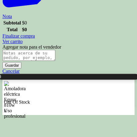
Nota
Subtotal
$
0
Total
$
0
Finalizar compra
Ver carrito
Agregar nota para el vendedor
Guardar
Cancelar
0
Out Of Stock
x