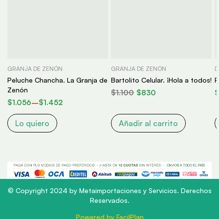
GRANJA DE ZENÓN
GRANJA DE ZENÓN
D
Peluche Chancha. La Granja de
Bartolito Celular. ¡Hola a todos!
P
Zenón
$
1.100
$
830
$
1.056
–
$
1.452
Lo quiero
Añadir al carrito
© Copyright 2024 by Metaimportaciones y Servicios. Derechos
Reservados.
Powered by FacilPlan