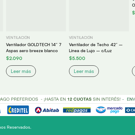
O
$
VENTILACIÓN
VENTILACIÓN
Ventilador GOLDTECH 14″ 7
Ventilador de Techo 42″ –
Aspas aero breeze blanco
Línea de Lujo – c/Luz
$
2.090
$
5.500
Leer más
Leer más
hos Reservados.