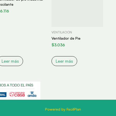
scilante
6.116
VENTILACIÓN
Ventilador de Pie
$
3.036
Leer más
Leer más
Powered by FacilPlan