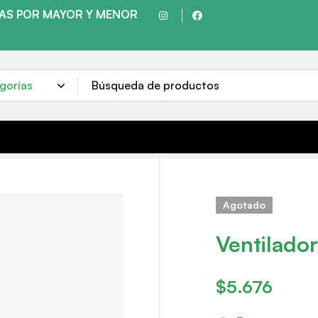
TAS POR MAYOR Y MENOR
HACEMOS ENVÍOS A TODO EL PAÍS
Agotado
Ventilador
$
5.676