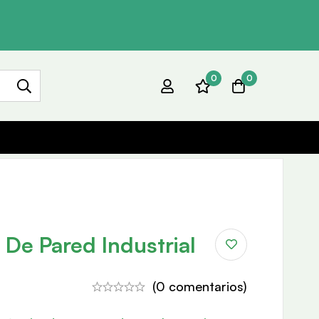
0
0
 De Pared Industrial
(0 comentarios)