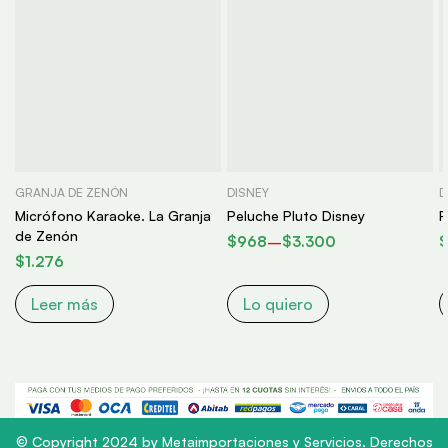
GRANJA DE ZENÓN
DISNEY
D
Micrófono Karaoke. La Granja
Peluche Pluto Disney
P
de Zenón
$
968
–
$
3.300
$
1.276
Leer más
Lo quiero
© Copyright 2024 by Metaimportaciones y Servicios. Derechos