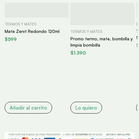
TERMOS Y MATES
D
Mate Zenit Redondo 120ml
T
TERMOS Y MATES
5
Promo termo, mate, bombilla y
$
599
limpia bombilla
$
1.390
Añadir al carrito
Lo quiero