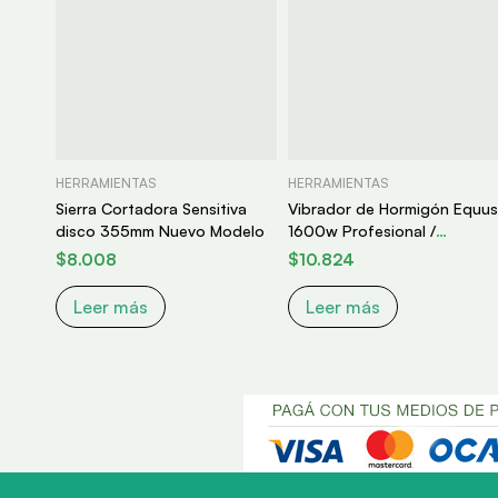
HERRAMIENTAS
HERRAMIENTAS
Sierra Cortadora Sensitiva
Vibrador de Hormigón Equus
disco 355mm Nuevo Modelo
1600w Profesional /
Manguera de 2 metros
$
8.008
$
10.824
Leer más
Leer más