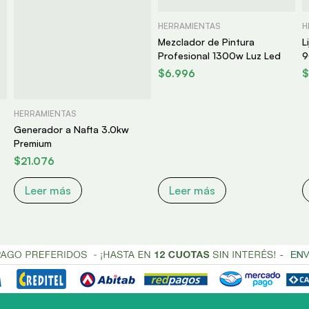
HERRAMIENTAS
H
Mezclador de Pintura
L
Profesional 1300w Luz Led
9
$
6.996
$
HERRAMIENTAS
Generador a Nafta 3.0kw
Premium
$
21.076
Leer más
Leer más