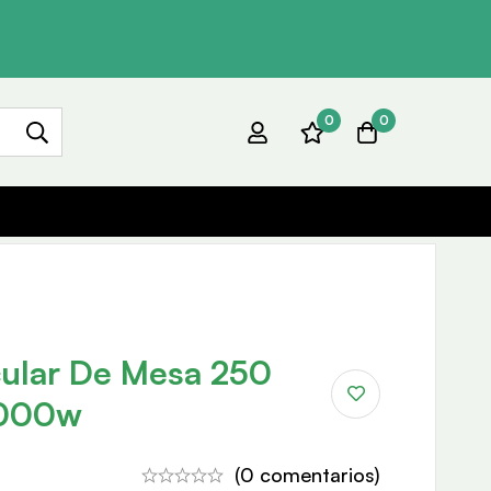
0
0
rcular De Mesa 250
2000w
(0 comentarios)