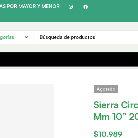
TAS POR MAYOR Y MENOR
HACEMOS ENVÍOS A TODO EL PAÍS
Agotado
Sierra Ci
Mm 10” 
$
10.989