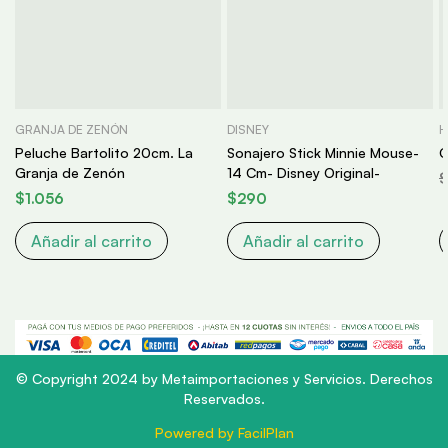
GRANJA DE ZENÓN
DISNEY
H
Peluche Bartolito 20cm. La
Sonajero Stick Minnie Mouse-
C
Granja de Zenón
14 Cm- Disney Original-
$
1.056
$
290
Añadir al carrito
Añadir al carrito
© Copyright 2024 by Metaimportaciones y Servicios. Derechos
Reservados.
Powered by FacilPlan