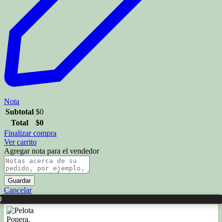
Nota
Subtotal
$
0
Total
$
0
Finalizar compra
Ver carrito
Agregar nota para el vendedor
Guardar
Cancelar
0