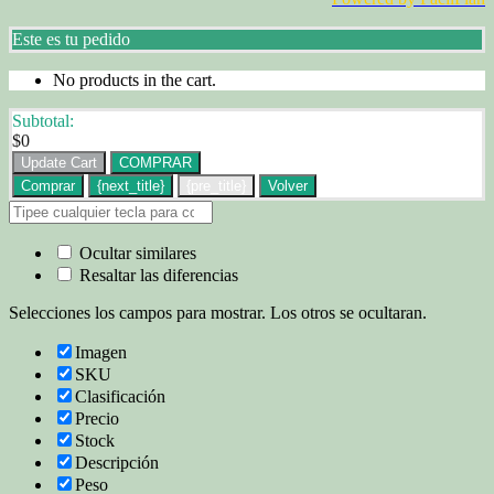
Este es tu pedido
No products in the cart.
Subtotal:
$
0
Update Cart
COMPRAR
Comprar
{next_title}
{pre_title}
Volver
Ocultar similares
Resaltar las diferencias
Selecciones los campos para mostrar. Los otros se ocultaran.
Imagen
SKU
Clasificación
Precio
Stock
Descripción
Peso