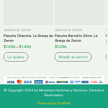
GRANJA DE ZENÓN
GRANJA DE ZENÓN
D
Peluche Chancha. La Granja de
Peluche Bartolito 20cm. La
P
Zenón
Granja de Zenón
$
1.056
–
$
1.452
$
1.056
Lo quiero
Añadir al carrito
© Copyright 2024 by Metaimportaciones y Servicios. Derechos
Reservados.
Powered by FacilPlan