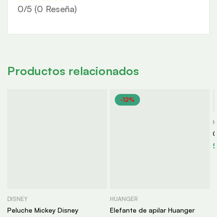
0/5
(0 Reseña)
Productos relacionados
-12%
M
G
DISNEY
HUANGER
Peluche Mickey Disney
Elefante de apilar Huanger