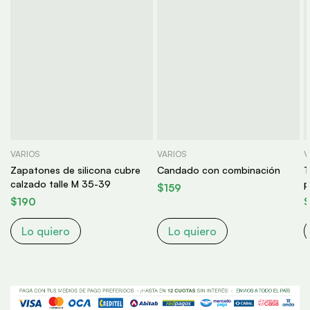
VARIOS
VARIOS
V
Zapatones de silicona cubre
Candado con combinación
T
calzado talle M 35-39
p
$
159
$
190
Lo quiero
Lo quiero