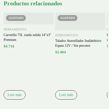
Productos relacionados
AGOTADO
AGOTADO
HERRAMIENTAS
H
Carretilla 75L rueda solida 14″x3″
L
HERRAMIENTAS
Premium
c
Taladro Atornillador Inalámbrico
Equus 12V / Sin percutor
$
4.716
$
$
2.464
Leer más
Leer más