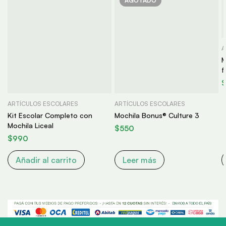
AGOTADO
A
M
f
c
ARTÍCULOS ESCOLARES
ARTÍCULOS ESCOLARES
Kit Escolar Completo con
Mochila Bonus® Culture 3
Mochila Liceal
$
550
$
990
Añadir al carrito
Leer más