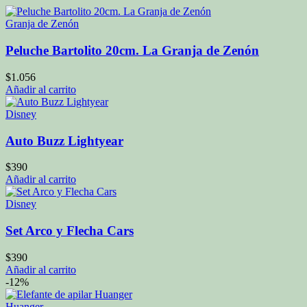
Granja de Zenón
Peluche Bartolito 20cm. La Granja de Zenón
$
1.056
Añadir al carrito
Disney
Auto Buzz Lightyear
$
390
Añadir al carrito
Disney
Set Arco y Flecha Cars
$
390
Añadir al carrito
-12%
Huanger